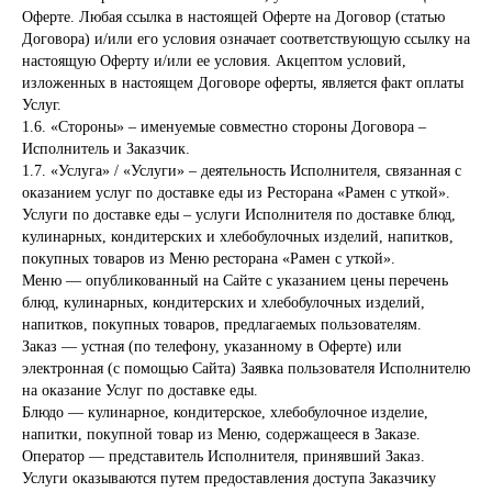
Оферте. Любая ссылка в настоящей Оферте на Договор (статью
Договора) и/или его условия означает соответствующую ссылку на
настоящую Оферту и/или ее условия. Акцептом условий,
изложенных в настоящем Договоре оферты, является факт оплаты
Услуг.
1.6. «Стороны» – именуемые совместно стороны Договора –
Исполнитель и Заказчик.
1.7. «Услуга» / «Услуги» – деятельность Исполнителя, связанная с
оказанием услуг по доставке еды из Ресторана «Рамен с уткой».
Услуги по доставке еды – услуги Исполнителя по доставке блюд,
кулинарных, кондитерских и хлебобулочных изделий, напитков,
покупных товаров из Меню ресторана «Рамен с уткой».
Меню — опубликованный на Сайте с указанием цены перечень
блюд, кулинарных, кондитерских и хлебобулочных изделий,
напитков, покупных товаров, предлагаемых пользователям.
Заказ — устная (по телефону, указанному в Оферте) или
электронная (с помощью Сайта) Заявка пользователя Исполнителю
на оказание Услуг по доставке еды.
Блюдо — кулинарное, кондитерское, хлебобулочное изделие,
напитки, покупной товар из Меню, содержащееся в Заказе.
Оператор — представитель Исполнителя, принявший Заказ.
Услуги оказываются путем предоставления доступа Заказчику