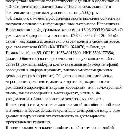
посредством внесения соответствующих данных в форму заявки.
4.3. С момента оформления Заказа Пользователь становится
Заказчиком и принимает условия настоящей Оферты.
4.4. Заказчик с момента оформления заказа выражает согласие на
получение рекламно-информационных материалов Исполнителя.
В соответствии с Федеральным законом от 13.03.2006 № 38-ФЗ «О
рекламе» и Федеральным законом от 07.07.2003 г. № 126-ФЗ «О
связи», настоящим я, действуя по своей воле и в своем интересе,
даю свое согласие ООО «КАШТАН» (644076, г. Омск, ул.
Ермолаева 10, кв.85, ОГРН 1195543015800, ИНН 5506177354)
(далее - Общество) на направление мне на указанные мной на
сайте
https://ramensutkoj.ru
контактные данные (номер телефона)
сообщений в информационных, рекламно-информационных
целях об услугах (сервисах) Общества, а именно: рассылок о
мероприятиях, контенте, акциях и др. информационного и
рекламного характера, в виде sms-сообщений, и/или электронных
писем, и/или сообщений в мессенджерах, и/или push-
уведомлений, и/или посредством телефонных звонков.
Я согласен(а) с тем, что текст данного мной по собственной воле
и в моих интересах согласия хранится в электронном виде в базе
данных и беру на себя ответственность за достоверность
предоставленных данных.
Я подтверждаю, что владею информацией о том, что в любой